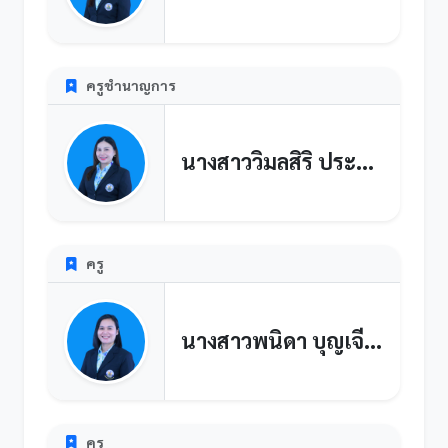
ครูชำนาญการ
นางสาววิมลสิริ ประชุมรัตน์
ครู
นางสาวพนิดา บุญเจียม
ครู