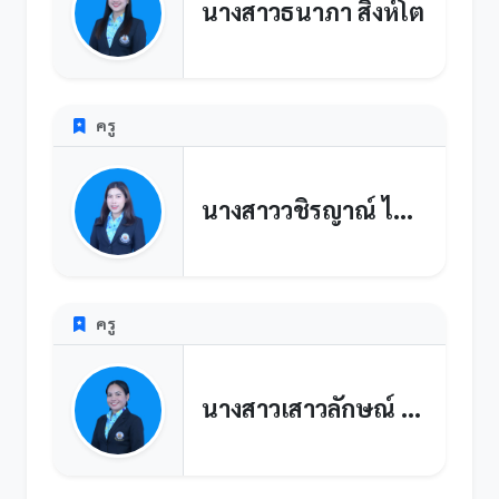
นางสาวธนาภา สิงห์โต
ครู
นางสาววชิรญาณ์ ไพรโสภา
ครู
นางสาวเสาวลักษณ์ เชื้อหอม