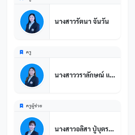
นางสาวรัตนา จันวัน
ครู
นางสาววราลักษณ์ แก่นจำรูญ
ครูผู้ช่วย
นางสาวอลิสา ปู่บุตรชา