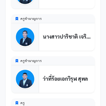
ครูชำนาญการ
นางสาวปาริชาติ เจริญศักดิ์
ครูชำนาญการ
ว่าที่ร้อยเอกวิรุฬ สุพล
ครู