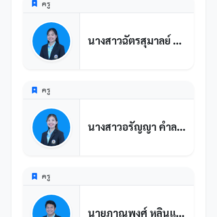
ครู
นางสาวฉัตรสุมาลย์ ทวีกลาง
ครู
นางสาวอรัญญา คำลอย
ครู
นายภาณุพงศ์ หลินแดง