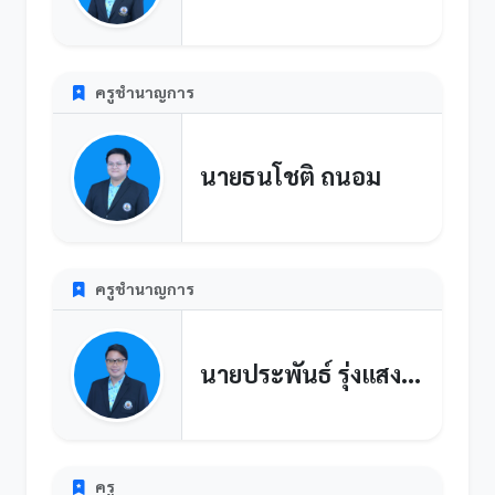
ครูชำนาญการ
นายธนโชติ ถนอม
ครูชำนาญการ
นายประพันธ์ รุ่งแสงนพรัตน์
ครู