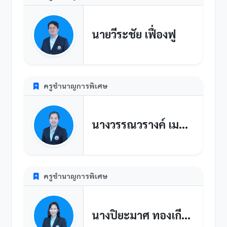
นายวีระชัย เฟื่องฟู
ครูชำนาญการพิเศษ
นางวรรณวรางค์ เมฆโต
ครูชำนาญการพิเศษ
นางปิยะมาศ ทองเกียรติ