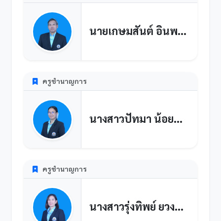
นายเกษมสันต์ อินพรม
ครูชำนาญการ
นางสาวปัทมา น้อยม่วง
ครูชำนาญการ
นางสาวรุ่งทิพย์ ยวงลำใย