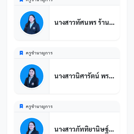
นางสาวทัศนพร ร้านทอง
ครูชำนาญการ
นางสาวนิศารัตน์ พรมตัน
ครูชำนาญการ
นางสาวภัททิยานิษฐ์ ชะนะภัย