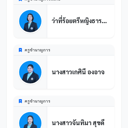
ว่าที่ร้อยตรีหญิงธารทิพย์ ประทุมมา
ครูชำนาญการ
นางสาวเกศินี องอาจ
ครูชำนาญการ
นางสาวจันทิมา สุขดี