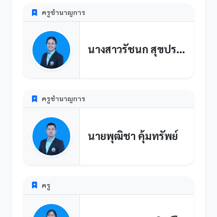
ครูชำนาญการ
นางสาวรัชนก สุขประเสริฐ
ครูชำนาญการ
นายพุฒิชา คุ้มทรัพย์
ครู