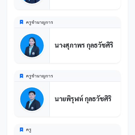
ครูชำนาญการ
นางสุภาพร กุลธวัชศิริ
ครูชำนาญการ
นายพิรุฬห์ กุลธวัชศิริ
ครู