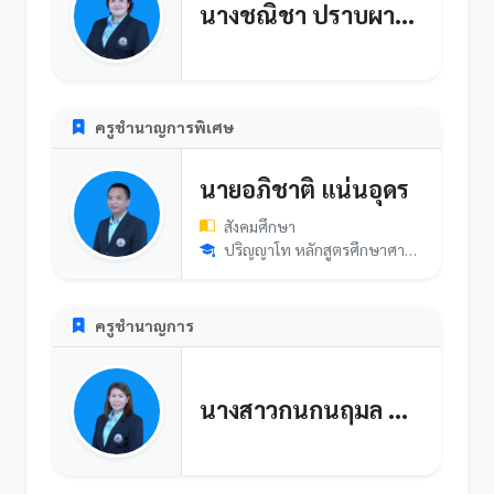
นางชณิชา ปราบผาสุขวนิช
ครูชำนาญการพิเศษ
นายอภิชาติ แน่นอุดร
สังคมศึกษา
ปริญญาโท หลักสูตรศึกษาศาสตรมหาบัณฑิต สาขาวิชาหลักสูตรและการส...
ครูชำนาญการ
นางสาวกนกนฤมล ขอญาติกลาง